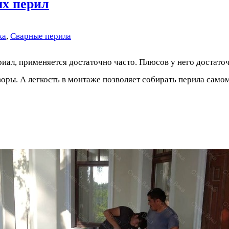
х перил
ка
,
Сварные перила
риал, применяется достаточно часто. Плюсов у него достат
зоры. А легкость в монтаже позволяет собирать перила сам