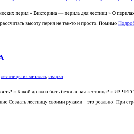
их перил » Викторина — перила для лестниц » О перилах
ссчитать высоту перил не так-то и просто. Помимо
Подро
А
,
лестницы из металла
,
сварка
одимость? » Какой должна быть безопасная лестница? »
ние Создать лестницу своими руками – это реально! При ст