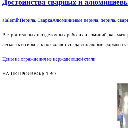
Достоинства сварных и алюминиевы
alalemih
Перила
,
Сварка
Алюминиевые перила
,
перила
,
свар
В строительных и отделочных работах алюминий, как мате
легкость и гибкость позволяют создавать любые формы и у
Цены на ограждения из нержавеющей стали
НАШЕ ПРОИЗВОДСТВО