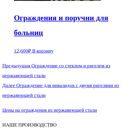
Ограждения и поручни для
больниц
12,600
₽
В корзину
Предыдущая
Предыдущая
Ограждение со стеклом и ригелем из
Навигация
запись:
нержавеющей стали
по
Следующая
Далее
Ограждение для инвалидов с двумя ригелями из
запись:
нержавеющей стали
записям
Цены на ограждения из нержавеющей стали
НАШЕ ПРОИЗВОДСТВО