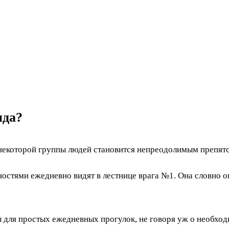
ида?
ля некоторой группы людей становится непреодолимым препят
стями ежедневно видят в лестнице врага №1. Она словно ог
ы для простых ежедневных прогулок, не говоря уж о необхо