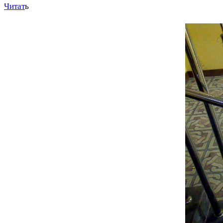
Читат
ь