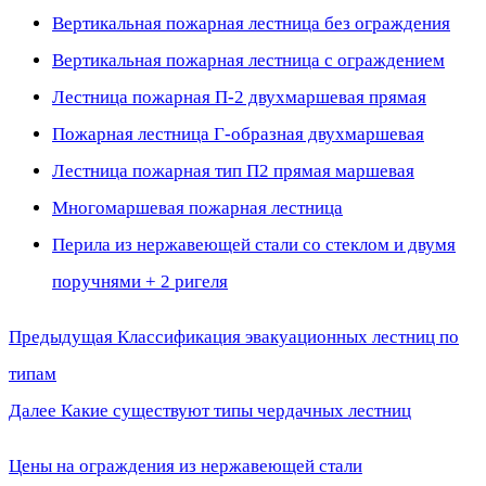
Вертикальная пожарная лестница без ограждения
Вертикальная пожарная лестница с ограждением
Лестница пожарная П-2 двухмаршевая прямая
Пожарная лестница Г-образная двухмаршевая
Лестница пожарная тип П2 прямая маршевая
Многомаршевая пожарная лестница
Перила из нержавеющей стали со стеклом и двумя
поручнями + 2 ригеля
Предыдущая
Предыдущая
Классификация эвакуационных лестниц по
Навигация
запись:
типам
по
Следующая
Далее
Какие существуют типы чердачных лестниц
запись:
записям
Цены на ограждения из нержавеющей стали