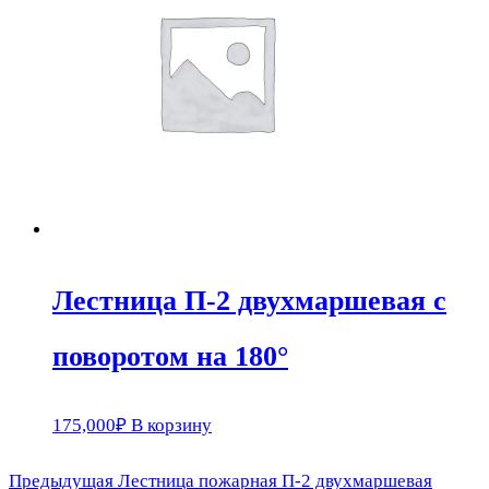
Лестница П-2 двухмаршевая с
поворотом на 180°
175,000
₽
В корзину
Предыдущая
Предыдущая
Лестница пожарная П-2 двухмаршевая