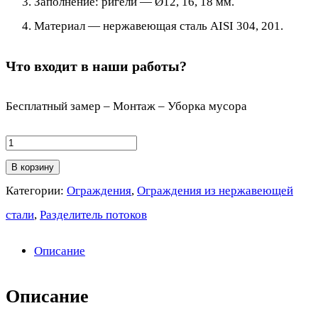
Заполнение: ригели — Ø12, 16, 18 мм.
Материал — нержавеющая сталь AISI 304, 201.
Что входит в наши работы?
Бесплатный замер – Монтаж – Уборка мусора
Количество
товара
В корзину
Разделитель
Категории:
Ограждения
,
Ограждения из нержавеющей
потоков
стали
,
Разделитель потоков
из
Описание
нержавеющей
стали,
Описание
две