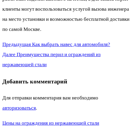
клиенты могут воспользоваться услугой вызова инженера
на место установки и возможностью бесплатной доставки
по самой Москве.
Предыдущая
Предыдущая
Как выбрать навес для автомобиля?
Навигация
Следующая
запись:
Далее
Преимущества перил и ограждений из
по
запись:
нержавеющей стали
записям
Добавить комментарий
Для отправки комментария вам необходимо
авторизоваться
.
Цены на ограждения из нержавеющей стали