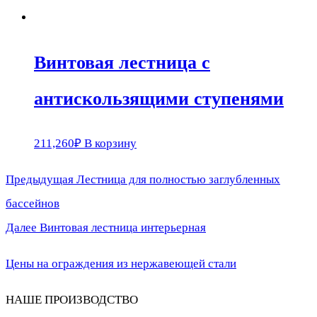
Винтовая лестница с
антискользящими ступенями
211,260
₽
В корзину
Предыдущая
Предыдущая
Лестница для полностью заглубленных
Навигация
запись:
бассейнов
по
Следующая
Далее
Винтовая лестница интерьерная
запись:
записям
Цены на ограждения из нержавеющей стали
НАШЕ ПРОИЗВОДСТВО